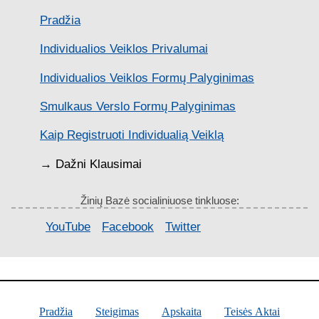
Pradžia
Individualios Veiklos Privalumai
Individualios Veiklos Formų Palyginimas
Smulkaus Verslo Formų Palyginimas
Kaip Registruoti Individualią Veiklą
→ Dažni Klausimai
Žinių Bazė socialiniuose tinkluose:
YouTube
Facebook
Twitter
Pradžia
Steigimas
Apskaita
Teisės Aktai