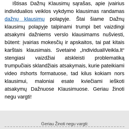
Ištisas Dažnų Klausimų sąrašas, apie įvairius
individualios veiklos vykdymo klausimas randamas
dažnų klausimų
polapyje. Štai šiame Dažnų
klausimų polapyje talpinami trumpi bet vaizdingi
atsakymi dažniems verslo klausimams nušviesti,
būtent: įvairias mokesčių ir apskaitos, tai pat kitais
karštais klausimais. Svetainė „IndividualiVeikla.lt“
stengiasi vaizdžiai atskleisti problematiką
trumpučiais sklandžiais atsakymais, kurie pateikiami
video #shorts formatuose, tad kilus kokiam nors
klausimui, maloniai esate kviečiami ieškoti
atsakymų Dažnuose Klausimuose. Geriau žinoti
negu vargti!
Geriau Žinoti negu vargti: